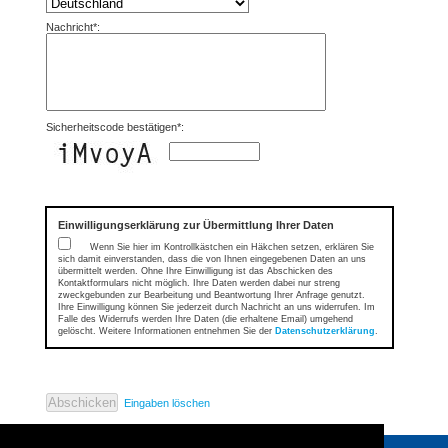
Nachricht*:
Sicherheitscode
bestätigen*:
Einwilligungserklärung zur Übermittlung Ihrer Daten
Wenn Sie hier im Kontrollkästchen ein Häkchen setzen, erklären Sie
sich damit einverstanden, dass die von Ihnen eingegebenen Daten an uns
übermittelt werden. Ohne Ihre Einwilligung ist das Abschicken des
Kontaktformulars nicht möglich. Ihre Daten werden dabei nur streng
zweckgebunden zur Bearbeitung und Beantwortung Ihrer Anfrage genutzt.
Ihre Einwilligung können Sie jederzeit durch Nachricht an uns widerrufen. Im
Falle des Widerrufs werden Ihre Daten (die erhaltene Email) umgehend
gelöscht. Weitere Informationen entnehmen Sie der
Datenschutzerklärung
.
Eingaben löschen